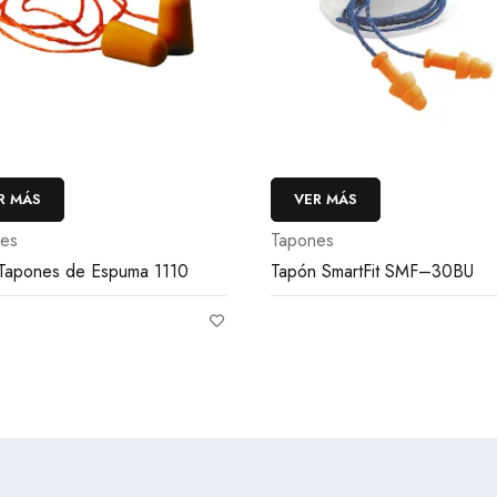
R MÁS
VER MÁS
es
Tapones
apones de Espuma 1110
Tapón SmartFit SMF–30BU