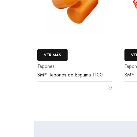
VER MÁS
VE
Tapones
Tapon
3M™ Tapones de Espuma 1100
3M™ T