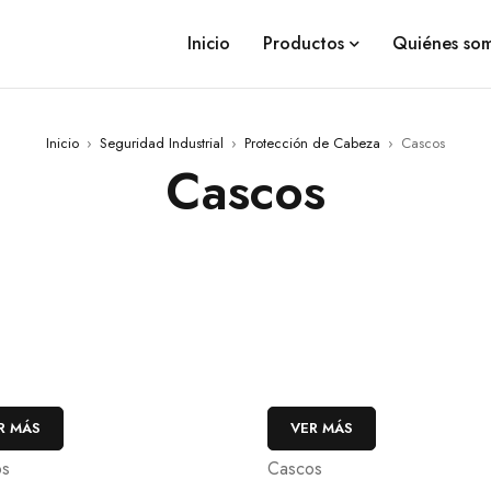
Inicio
Productos
Quiénes so
Inicio
›
Seguridad Industrial
›
Protección de Cabeza
›
Cascos
Cascos
R MÁS
VER MÁS
os
Cascos