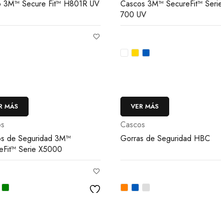
 3M™ Secure Fit™ H801R UV
Cascos 3M™ SecureFit™ Seri
700 UV
R MÁS
VER MÁS
os
Cascos
s de Seguridad 3M™
Gorras de Seguridad HBC
eFit™ Serie X5000