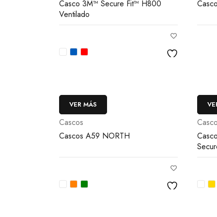
Casco 3M™ Secure Fit™ H800
Casco
Ventilado
VER MÁS
VE
Cascos
Casc
Cascos A59 NORTH
Casco
Secur