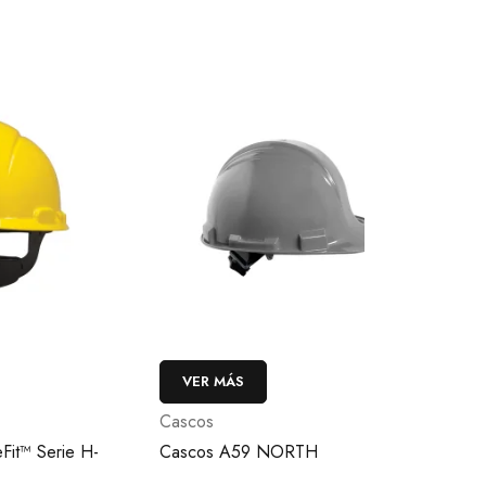
VER MÁS
VER MÁS
Cascos
Cascos
e H-
Cascos A59 NORTH
Cascos de 
SecureFit™