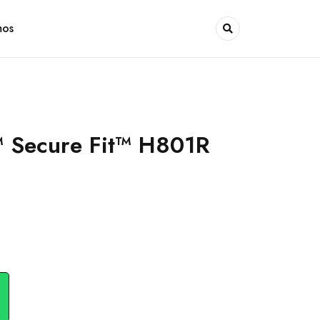
mos
 Secure Fit™ H801R