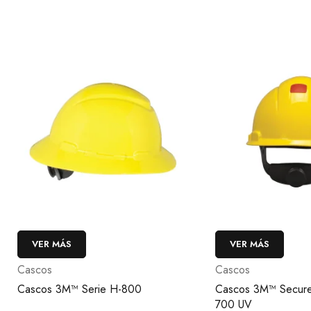
R MÁS
VER MÁS
os
Cascos
s 3M™ Serie H-800
Cascos 3M™ SecureFit™ Seri
700 UV