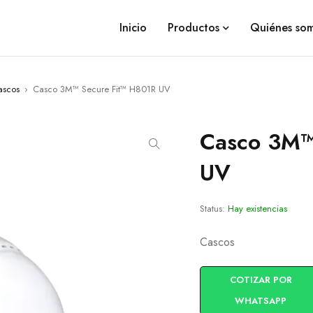
Inicio
Productos
Quiénes so
ascos
›
Casco 3M™ Secure Fit™ H801R UV
Casco 3M™
UV
Status:
Hay existencias
Cascos
COTIZAR POR
WHATSAPP