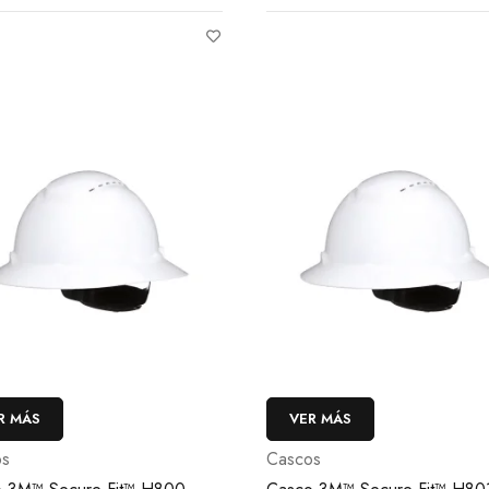
R MÁS
VER MÁS
os
Cascos