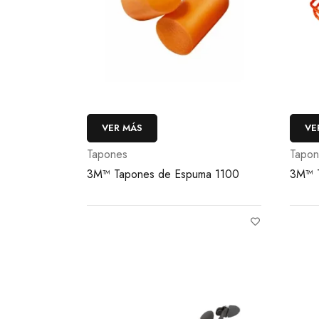
VER MÁS
VE
Tapones
Tapon
3M™ Tapones de Espuma 1100
3M™ T