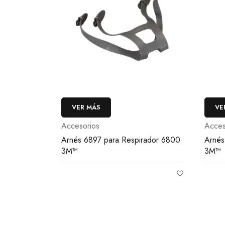
VER MÁS
VE
Accesorios
Acces
Arnés 6897 para Respirador 6800
Arnés
3M™
3M™