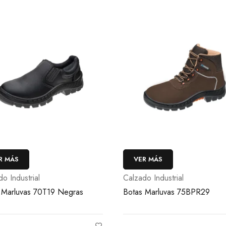
R MÁS
VER MÁS
o Industrial
Calzado Industrial
 Marluvas 70T19 Negras
Botas Marluvas 75BPR29