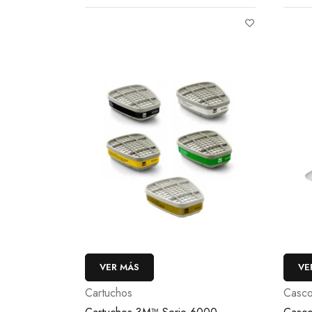
VER MÁS
VE
Cartuchos
Casc