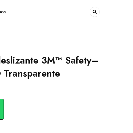
mos
deslizante 3M™ Safety–
 Transparente