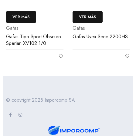
VER MÁS
VER MÁS
Gafas
Gafas
o
Gafas Uvex Serie 3200HS
Gafas Uvex Serie S4200H
© copyright 2025 Imporcomp SA