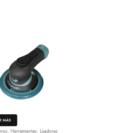
R MÁS
ivos
,
Herramientas
,
Lijadoras