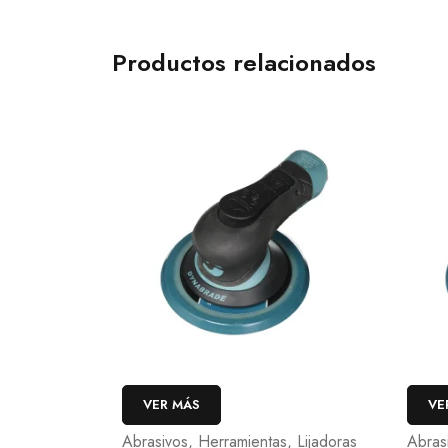
Productos relacionados
VER MÁS
VE
Abrasivos
,
Herramientas
,
Lijadoras
Abras