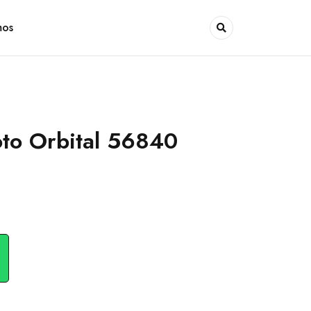
mos
oto Orbital 56840