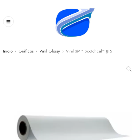
Inicio
›
Gráficos
›
Vinil Glossy
›
Vinil 3M™ Scotchcal™ IJ15