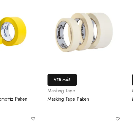
R MÁS
VER MÁS
ng Tape
Masking Tape
ng Tape Paken
Masking Tape 101+ 3M™