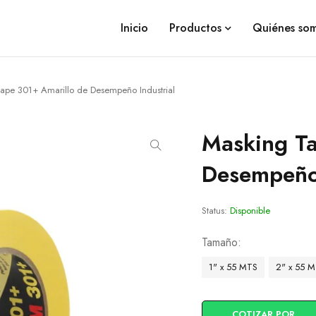
Inicio
Productos
Quiénes so
ape 301+ Amarillo de Desempeño Industrial
Masking Ta
Desempeño 
Status:
Disponible
Tamaño
1" x 55 MTS
2" x 55 
COTIZAR POR