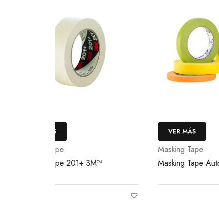
VER MÁS
VE
Masking Tape
Maski
™
Masking Tape Automotriz Paken
Maski