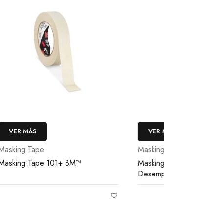
VER MÁS
VER MÁS
Masking Tape
Masking Ta
Masking Tape 401+ Verde de Alto
Masking Ta
Desempeño