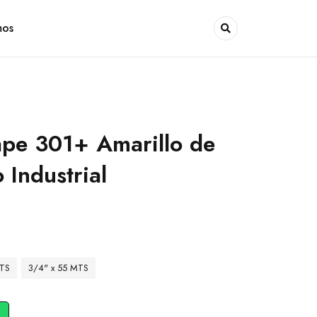
mos
pe 301+ Amarillo de
Industrial
MTS
3/4" x 55 MTS